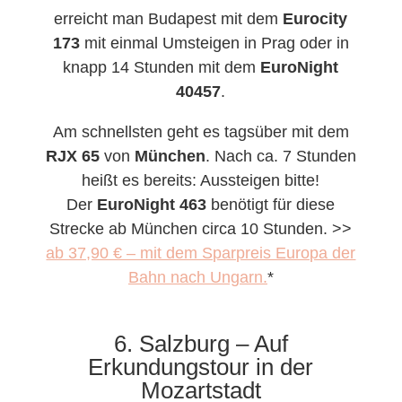
erreicht man Budapest mit dem
Eurocity
173
mit einmal Umsteigen in Prag oder in
knapp 14 Stunden mit dem
EuroNight
40457
.
Am schnellsten geht es tagsüber mit dem
RJX 65
von
München
. Nach ca. 7 Stunden
heißt es bereits: Aussteigen bitte!
Der
EuroNight 463
benötigt für diese
Strecke ab München circa 10 Stunden. >>
ab 37,90 € – mit dem Sparpreis Europa der
Bahn nach Ungarn.
*
6. Salzburg – Auf
Erkundungstour in der
Mozartstadt