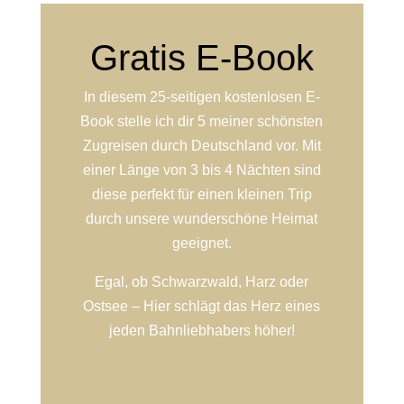
Gratis E-Book
In diesem 25-seitigen kostenlosen E-
Book stelle ich dir 5 meiner schönsten
Zugreisen durch Deutschland vor. Mit
einer Länge von 3 bis 4 Nächten sind
diese perfekt für einen kleinen Trip
durch unsere wunderschöne Heimat
geeignet.
Egal, ob Schwarzwald, Harz oder
Ostsee – Hier schlägt das Herz eines
jeden Bahnliebhabers höher!