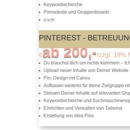
Keywordrecherche
Pinnwände und Gruppenboards
u.v.m
PINTEREST - BETREUUN
ab 200,-
€
/
zzgl. 19% 
Du brauchst dich um nichts kümmern – Ich
Upload neuer Inhalte von Deiner Website 
Pin- Design mit Canva
Aufbauen weiterer für deine Zielgruppe r
Streuen Deiner Inhalte auf relevanten G
Keywordrecherche und Suchmaschinenop
Einrichten und Verwalten von Tailwind
Erstellung von Idea Pins