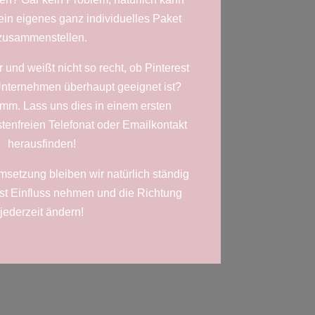
ein eigenes ganz individuelles Paket
zusammenstellen.
 und weißt nicht so recht, ob Pinterest
Unternehmen überhaupt geeignet ist?
limm. Lass uns dies in einem ersten
ostenfreien Telefonat oder Emailkontakt
herausfinden!
etzung bleiben wir natürlich ständig
nst Einfluss nehmen und die Richtung
jederzeit ändern!