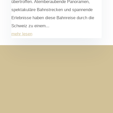
übertroffen. Atemberaubende Panoramen,
spektakuläre Bahnstrecken und spannende
Erlebnisse haben diese Bahnreise durch die
Schweiz zu einem...
mehr lesen
Einmal im Monat verschicke ich meinen
"Reisen auf Gleisen" - Newsletter. So verpasst
du garantiert keinen meiner Zugtrips und
erfährst immer als erstes von den neuesten E-