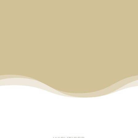
Books, die ich für dich geschrieben habe!
(Infos zu Datenschutz, Analyse und Widerruf)
Erfolgsmeldung
JETZT ANMELDEN!