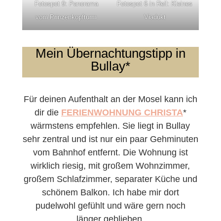
Fotospot 9: Panorama
Fotospot 6 in Reil: Kleines
vom Prinzenkopfturm
Viadukt
Mein Übernachtungstipp in
Bullay*
Für deinen Aufenthalt an der Mosel kann ich
dir die
FERIENWOHNUNG CHRISTA
*
wärmstens empfehlen. Sie liegt in Bullay
sehr zentral und ist nur ein paar Gehminuten
vom Bahnhof entfernt. Die Wohnung ist
wirklich riesig, mit großem Wohnzimmer,
großem Schlafzimmer, separater Küche und
schönem Balkon. Ich habe mir dort
pudelwohl gefühlt und wäre gern noch
länger geblieben.