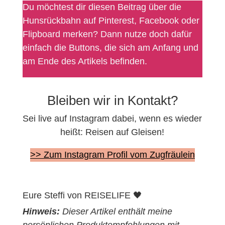
Du möchtest dir diesen Beitrag über die
Hunsrückbahn auf Pinterest, Facebook oder
Flipboard merken? Dann nutze doch dafür
einfach die Buttons, die sich am Anfang und
am Ende des Artikels befinden.
Bleiben wir in Kontakt?
Sei live auf Instagram dabei, wenn es wieder
heißt: Reisen auf Gleisen!
>> Zum Instagram Profil vom Zugfräulein
Eure Steffi von REISELIFE 🖤
Hinweis:
Dieser Artikel enthält meine