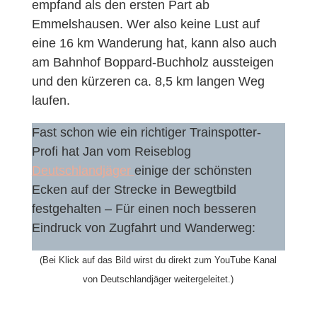
empfand als den ersten Part ab
Emmelshausen. Wer also keine Lust auf
eine 16 km Wanderung hat, kann also auch
am Bahnhof Boppard-Buchholz aussteigen
und den kürzeren ca. 8,5 km langen Weg
laufen.
Fast schon wie ein richtiger Trainspotter-
Profi hat Jan vom Reiseblog
Deutschlandjäger
einige der schönsten
Ecken auf der Strecke in Bewegtbild
festgehalten – Für einen noch besseren
Eindruck von Zugfahrt und Wanderweg:
(Bei Klick auf das Bild wirst du direkt zum YouTube Kanal
von Deutschlandjäger weitergeleitet.)