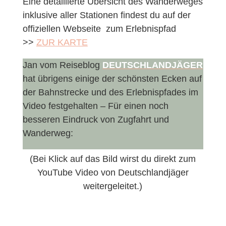
Eine detaillierte Übersicht des Wanderweges
inklusive aller Stationen findest du auf der
offiziellen Webseite zum Erlebnispfad
>>
ZUR KARTE
Jan vom Reiseblog
DEUTSCHLANDJÄGER
hat übrigens einige der schönsten Ecken auf
der Bahnstrecke und des Erlebnispfades im
Video festgehalten – Für einen noch
besseren Eindruck von Zugfahrt und
Wanderweg:
(Bei Klick auf das Bild wirst du direkt zum
YouTube Video von Deutschlandjäger
weitergeleitet.)