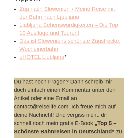
Zug nach Slowenien ⭑ Meine Reise mit
der Bahn nach Ljubljana
Ljubljana Sehenswürdigkeiten – Die Top
10 Ausflüge und Touren!
Das ist Sloweniens schönste Zugstrecke:
Wocheinerbahn
uHOTEL Ljubljana
*
Du hast noch Fragen? Dann schreib mir
doch einfach einen Kommentar unter den
Artikel oder eine Email an
contact@reiselife.com. Ich freue mich auf
deine Nachricht! Und vergiss nicht, dir
schnell noch mein gratis E-Book
„Top 5 –
Schönste Bahnreisen in Deutschland“
zu