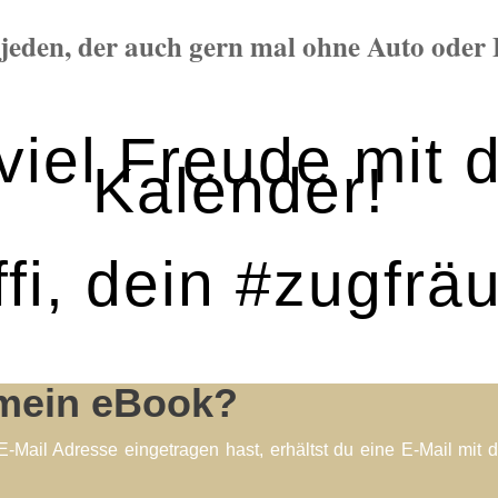
 jeden, der auch gern mal ohne Auto oder
viel Freude mit 
Kalender!
ffi, dein #zugfräu
mein eBook?
ail Adresse eingetragen hast, erhältst du eine E-Mail mit