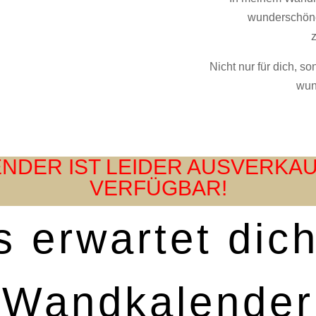
wunderschöne 
Nicht nur für dich, s
wun
NDER IST LEIDER AUSVERKA
VERFÜGBAR!
 erwartet dic
Wandkalender