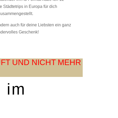
Städtetrips in Europa für dich
zusammengestellt.
ondern auch für deine Liebsten ein ganz
dervolles Geschenk!
UFT UND NICHT MEHR
h im