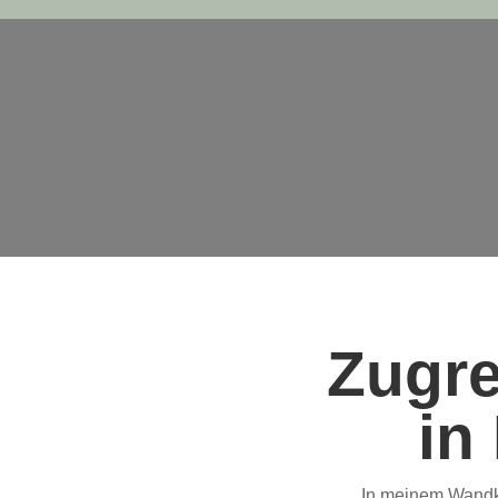
Zugre
in
In meinem Wandk