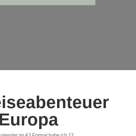
iseabenteuer
 Europa
alender im A3 Format habe ich 12