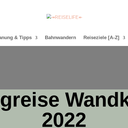
anung & Tipps
Bahnwandern
Reiseziele [A-Z]
ugreise Wandk
2022