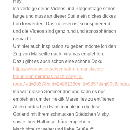
Hey
Ich verfolge deine Videos und Blogeinträge schon
lange und muss an dieser Stelle ein dickes dickes
Lob loswerden. Das zu lesen ist so inspirierend
und die Videos sind ganz rund und atmosphärisch
gemacht.
Um hier auch Inspiration zu geben möchte ich den
Zug von Marseille nach miramas empfehlen.
Dazu gibt es auch schon eine schöne Doku:
https://www.swr.de/eisenbahn-romantik/cote-
bleue-von-miramas-nach-carry-le-
rouet/-/id=98578/did=24861380/nid=98578/mi90v6/index
Ich war diesen Sommer dort und kann es nur
empfehlen um der Hektik Marseilles zu entfliehen.
Allen nordischen Fans möchte ich die Insel
Gotland mit ihrem schmucken Städtchen Visby,
sowie ihrer Halbinsel Fåro empfeheln.
Mach bitte so weiter und liebe Grüße 😉