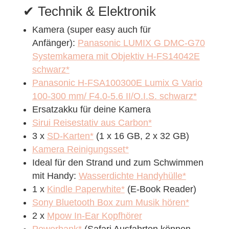
✔︎ Technik & Elektronik
Kamera (super easy auch für
Anfänger):
Panasonic LUMIX G DMC-G70
Systemkamera mit Objektiv H-FS14042E
schwarz*
Panasonic H-FSA100300E Lumix G Vario
100-300 mm/ F4.0-5.6 II/O.I.S. schwarz*
Ersatzakku für deine Kamera
Sirui Reisestativ aus Carbon*
3 x
SD-Karten*
(1 x 16 GB, 2 x 32 GB)
Kamera Reinigungsset*
Ideal für den Strand und zum Schwimmen
mit Handy:
Wasserdichte Handyhülle*
1 x
Kindle Paperwhite*
(E-Book Reader)
Sony Bluetooth Box zum Musik hören*
2 x
Mpow In-Ear Kopfhörer
Powerbank*
(Safari Ausfahrten können