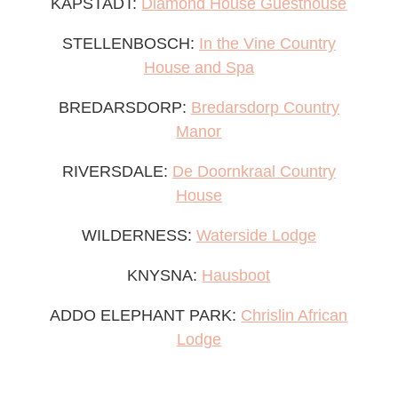
KAPSTADT:
Diamond House Guesthouse
STELLENBOSCH:
In the Vine Country
House and Spa
BREDARSDORP:
Bredarsdorp Country
Manor
RIVERSDALE:
De Doornkraal Country
House
WILDERNESS:
Waterside Lodge
KNYSNA:
Hausboot
ADDO ELEPHANT PARK:
Chrislin African
Lodge